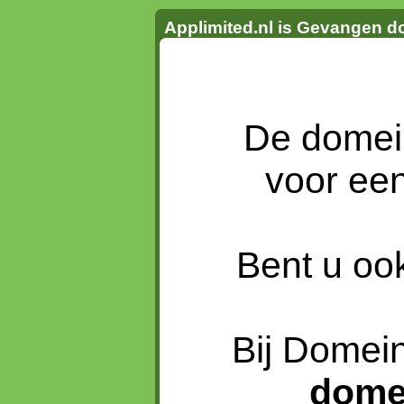
Applimited.nl is Gevangen d
De dome
voor ee
Bent u oo
Bij Domein
dome