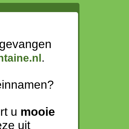
 gevangen
.
taine.nl
meinnamen?
rt u
mooie
ze uit