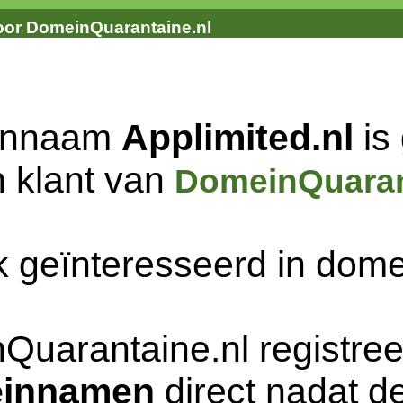
oor DomeinQuarantaine.nl
innaam
Applimited.nl
is
n klant van
DomeinQuaran
k geïnteresseerd in do
Quarantaine.nl registree
innamen
direct nadat de